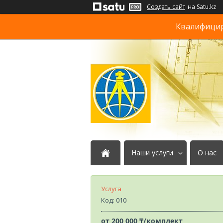
Создать сайт
на Satu.kz
Квалифициро
Наши услуги
О нас
Услуга
Код:
010
от
200 000 ₸/комплект