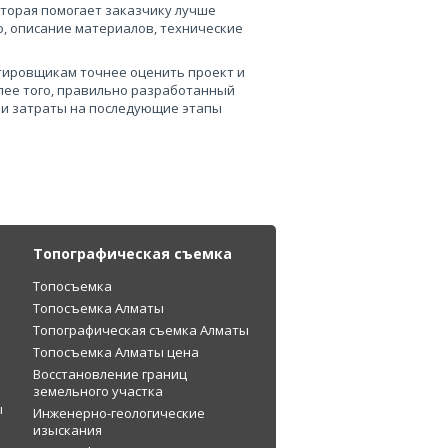
оторая помогает заказчику лучше
, описание материалов, технические
тировщикам точнее оценить проект и
лее того, правильно разработанный
 и затраты на последующие этапы
Топографическая съемка
Топосъемка
Топосъемка Алматы
Топографическая съемка Алматы
Топосъемка Алматы цена
Восстановление границ
земельного участка
ы
Инженерно-геологические
изыскания