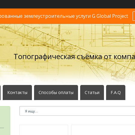
ванные землеустроительные услуги G Global Project
Топографическая съёмка от комп
Контакты
Способы оплаты
Статьи
F.A.Q