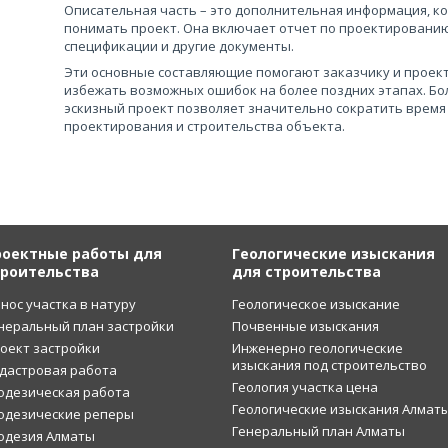
Описательная часть – это дополнительная информация, к
понимать проект. Она включает отчет по проектированию
спецификации и другие документы.
Эти основные составляющие помогают заказчику и проек
избежать возможных ошибок на более поздних этапах. Бо
эскизный проект позволяет значительно сократить время
проектирования и строительства объекта.
роектные работы для
Геологические изыскания
троительства
для строительства
нос участка в натуру
Геологическое изыскание
неральный план застройки
Почвенные изыскания
оект застройки
Инженерно геологические
изыскания под строительство
дастровая работа
Геология участка цена
одезическая работа
Геологические изыскания Алмат
одезические реперы
Генеральный план Алматы
одезия Алматы