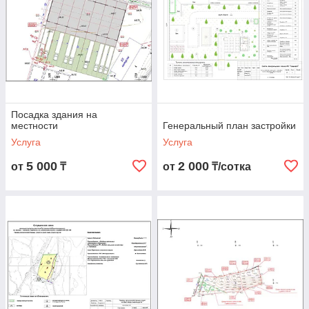
Посадка здания на
местности
Генеральный план застройки
Услуга
Услуга
5 000
2 000
от
₸
от
₸/сотка