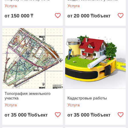
Услуга
Услуга
150 000
20 000
от
₸
от
₸/объект
Топография земельного
участка
Кадастровые работы
Услуга
Услуга
35 000
35 000
от
₸/объект
от
₸/объект