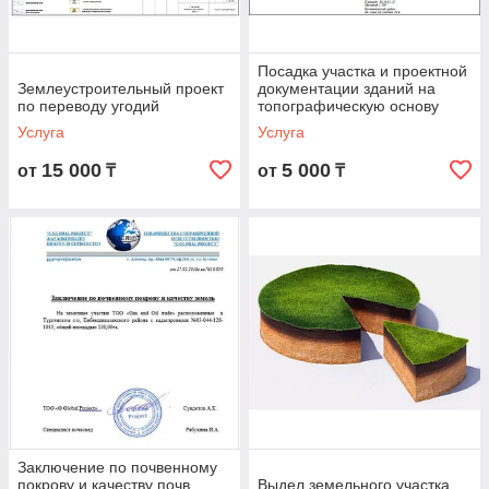
Посадка участка и проектной
Землеустроительный проект
документации зданий на
по переводу угодий
топографическую основу
Услуга
Услуга
15 000
5 000
от
₸
от
₸
Заключение по почвенному
покрову и качеству почв
Выдел земельного участка