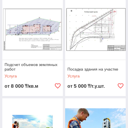
Подсчет объемов земляных
работ
Посадка здания на участке
Услуга
Услуга
8 000
5 000
от
₸/кв.м
от
₸/т.у.шт.