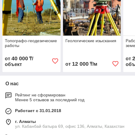
Топографо-геодезические
Геологические изыскания
Рабо
работы
земе
40 000
от
₸/
от
12 000
от
₸/м
объект
объ
О нас
Рейтинг не сформирован
Менее 5 отзывов за последний год
Работает с 31.01.2018
г. Алматы
ул. Кабанбай батыра 69, офис 136, Алматы, Казахстан