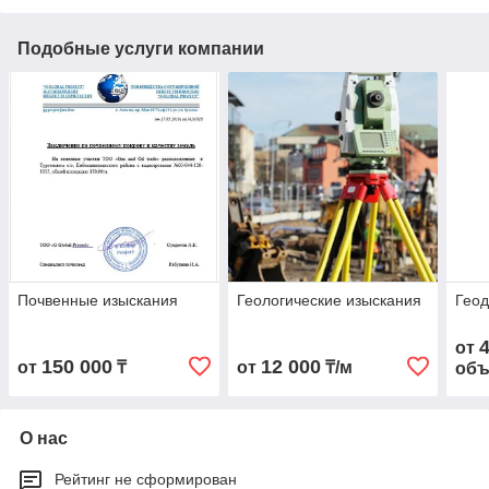
Подобные услуги компании
Почвенные изыскания
Геологические изыскания
Геод
от
150 000
12 000
от
₸
от
₸/м
объ
О нас
Рейтинг не сформирован