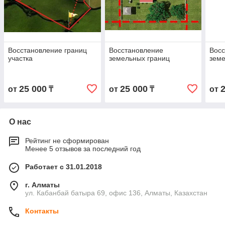
Восстановление границ
Восстановление
Вос
участка
земельных границ
земе
25 000
25 000
от
₸
от
₸
от
О нас
Рейтинг не сформирован
Менее 5 отзывов за последний год
Работает с 31.01.2018
г. Алматы
ул. Кабанбай батыра 69, офис 136, Алматы, Казахстан
Контакты