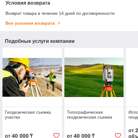
Условия возврата
Возврат товара в течение 14 дней по договоренности
Все условия возврата
Подобные услуги компании
Геодезическая съемка
Топографическая
Исп
участка
геодезическая съемка
геод
от
40 000
40 000
от
₸
от
₸
объ