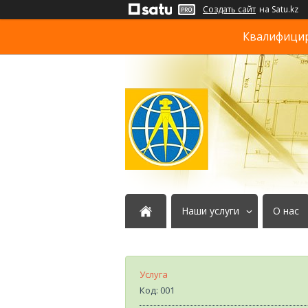
Создать сайт
на Satu.kz
Квалифициро
Наши услуги
О нас
Услуга
Код:
001