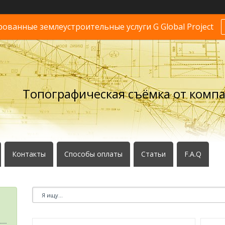
ванные землеустроительные услуги G Global Project
Топографическая съёмка от комп
Контакты
Способы оплаты
Статьи
F.A.Q