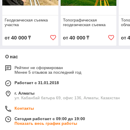
Геодезическая съемка
Топографическая
Топо
участка
геодезическая съемка
обла
40 000
40 000
от
₸
от
₸
от
О нас
Рейтинг не сформирован
Менее 5 отзывов за последний год
Работает с 31.01.2018
г. Алматы
ул. Кабанбай батыра 69, офис 136, Алматы, Казахстан
Контакты
Сегодня работает с 09:00 до 19:00
Показать весь график работы