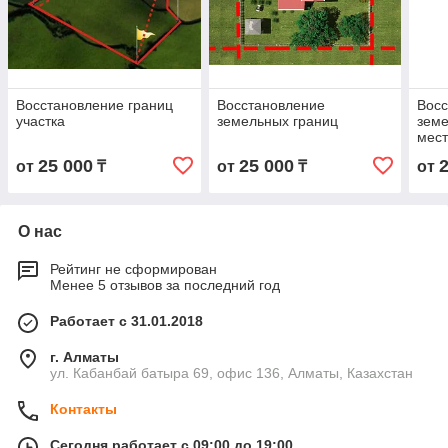
Восстановление границ
Восстановление
Восс
участка
земельных границ
земе
мест
25 000
25 000
от
₸
от
₸
от
О нас
Рейтинг не сформирован
Менее 5 отзывов за последний год
Работает с 31.01.2018
г. Алматы
ул. Кабанбай батыра 69, офис 136, Алматы, Казахстан
Контакты
Сегодня работает с 09:00 до 19:00