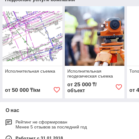
Исполнительная съемка
Исполнительная
Топо
геодезическая съемка
25 000
от
₸/
50 000
от
₸/км
от
объект
О нас
Рейтинг не сформирован
Менее 5 отзывов за последний год
Работает с 31.01.2018