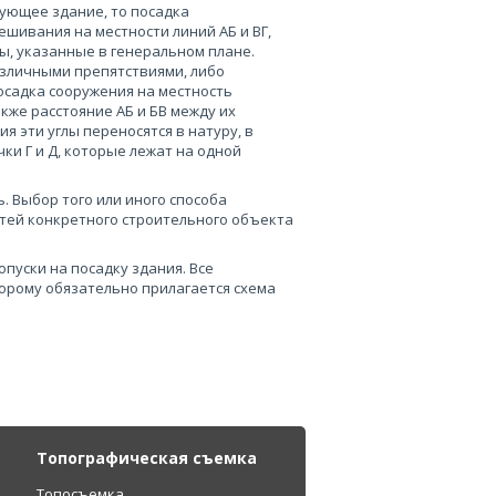
вующее здание, то посадка
шивания на местности линий АБ и ВГ,
, указанные в генеральном плане.
азличными препятствиями, либо
осадка сооружения на местность
также расстояние АБ и БВ между их
я эти углы переносятся в натуру, в
ки Г и Д, которые лежат на одной
. Выбор того или иного способа
тей конкретного строительного объекта
уски на посадку здания. Все
торому обязательно прилагается схема
Топографическая съемка
Топосъемка