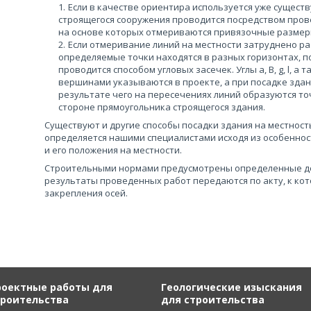
Если в качестве ориентира используется уже сущест
строящегося сооружения проводится посредством прове
на основе которых отмериваются привязочные размеры
Если отмеривание линий на местности затруднено р
определяемые точки находятся в разных горизонтах, п
проводится способом угловых засечек. Углы a, B, g, l, а 
вершинами указываются в проекте, а при посадке здани
результате чего на пересечениях линий образуются точ
стороне прямоугольника строящегося здания.
Существуют и другие способы посадки здания на местность
определяется нашими специалистами исходя из особеннос
и его положения на местности.
Строительными нормами предусмотрены определенные доп
результаты проведенных работ передаются по акту, к ко
закрепления осей.
роектные работы для
Геологические изыскания
троительства
для строительства