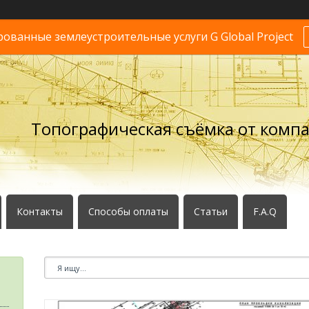
ванные землеустроительные услуги G Global Project
Топографическая съёмка от комп
Контакты
Способы оплаты
Статьи
F.A.Q