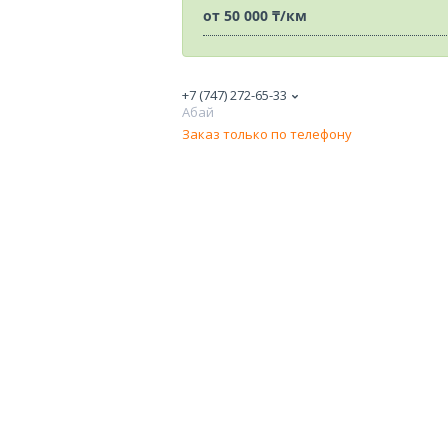
от
50 000 ₸/км
+7 (747) 272-65-33
Абай
Заказ только по телефону