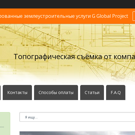
ванные землеустроительные услуги G Global Project
Топографическая съёмка от комп
Контакты
Способы оплаты
Статьи
F.A.Q