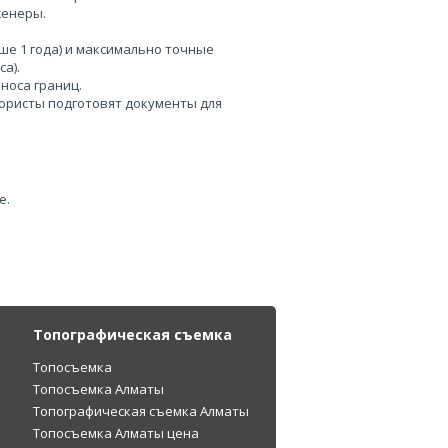
женеры.
ше 1 года) и максимально точные
a).
носа границ.
 юристы подготовят документы для
е.
Топографическая съемка
Топосъемка
Топосъемка Алматы
Топографическая съемка Алматы
Топосъемка Алматы цена