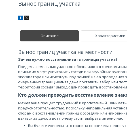
Вынос границ участка
Описание
Характеристики
Вынос границ участка на местности
Зачем нужно восстанавливать границы участка?
Пределы земельных участков обозначаются специальными
вечны: их могут уничтожить соседи или случайные хулиган
экскаватора или исчезнуть под землёй из-за проведения 
очерченных границ нельзя даже поставить забор или пост
территория соседа? Выход один проводить восстановление
Кто должен проводить восстановление знак
Межевание процесс трудоёмкий и кропотливый. Заниматьс
предусмотрительностью, поскольку неправильная устано
спорам о восстановлении границ с соседями или чиновник
взяться за дело, и вот почему стоит выбрать именно нас:
Вы будете уверены, что граница проведена верно у 