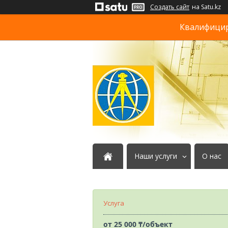
Создать сайт
на Satu.kz
Квалифициро
Наши услуги
О нас
Услуга
от
25 000 ₸/объект