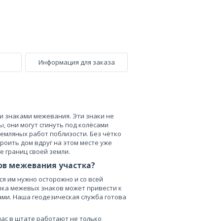
Информация для заказа
 знаками межевания. Эти знаки не
ы, они могут сгинуть под колёсами
земляных работ поблизости. Без чётко
роить дом вдруг на этом месте уже
 границ своей земли.
ов межевания участка?
я им нужно осторожно и со всей
вка межевых знаков может привести к
ами. Наша геодезическая служба готова
нас в штате работают не только