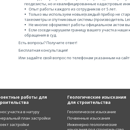
геодезисты, но и квалифицированные кадастровые ин
Опыт работы каждого из сотрудников от 5 лет.
Только мы используем новые(каждый прибор не стар
тахеометры и спутниковые системы (производитель Leic
Не многие оформляют работы официальном актом вы
Если соседи нарушили границу вашего участка наши
обращения в суд.
Есть вопросы? Получите ответ!
Бесплатная консультация!
Или задайте свой вопрос по телефонам указанным на сайт
роектные работы для
Геологические изыскания
троительства
для строительства
нос участка в натуру
Геологическое изыскание
неральный план застройки
Почвенные изыскания
оект застройки
Инженерно геологические
изыскания под строительство