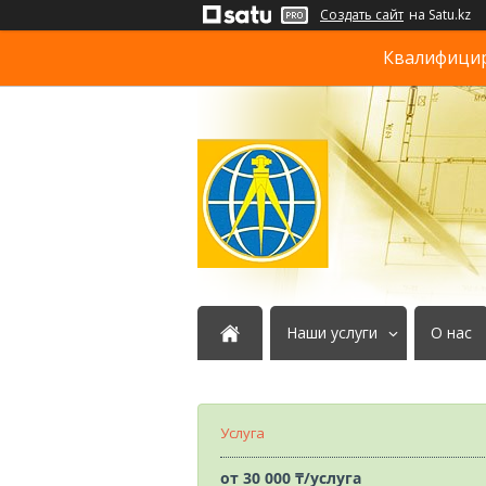
Создать сайт
на Satu.kz
Квалифициро
Наши услуги
О нас
Услуга
от
30 000 ₸/услуга