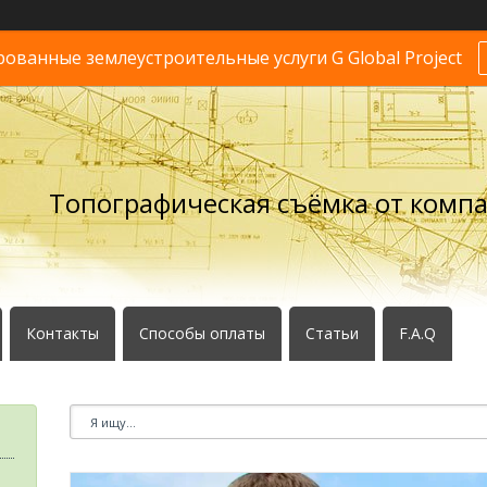
ванные землеустроительные услуги G Global Project
Топографическая съёмка от комп
Контакты
Способы оплаты
Статьи
F.A.Q