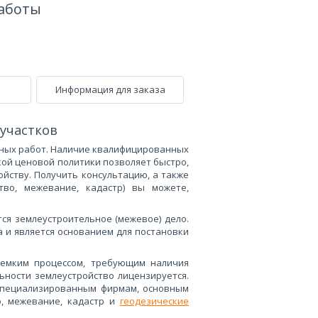
работы
Информация для заказа
участков
льных работ. Наличие квалифицированных
кой ценовой политики позволяет быстро,
йству. Получить консультацию, а также
во, межевание, кадастр) вы можете,
ся землеустроительное (межевое) дело.
а и является основанием для постановки
оемким процессом, требующим наличия
ьности землеустройство лицензируется.
специализированным фирмам, основным
о, межевание, кадастр и
геодезические