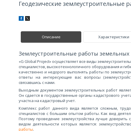
Геодезические землеустроительные 
Описание
Характеристики
Землеустроительные работы земельных 
«G Global Project» осуществляет все виды землеустроите
специалистов, высокотехнологичного оборудования и гиб
качественно и недорого выполнять работы по землеустро
ответы на интересующие вас вопросы (землеустройст
связавшись с нами.
Выходным документом землеустроительных работ являет
Он сдается в государственные органы кадастрового учет
участка на кадастровый учет.
Комплекс работ данного вида является сложным, труд
специалистов с большим опытом работы. Как вид деятел
Поэтому проведение землеустройства лучше доверить 
видом деятельности которых является: землеустройств
работы
.