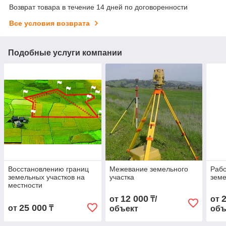
Возврат товара в течение 14 дней по договоренности
Все условия возврата
Подобные услуги компании
Восстановлению границ
Межевание земельного
Рабо
земельных участков на
участка
земе
местности
12 000
от
₸/
от
25 000
от
₸
объект
объ