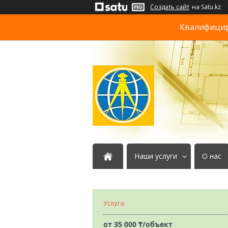
Создать сайт
на Satu.kz
Квалифициро
Наши услуги
О нас
Услуга
от
35 000 ₸/объект