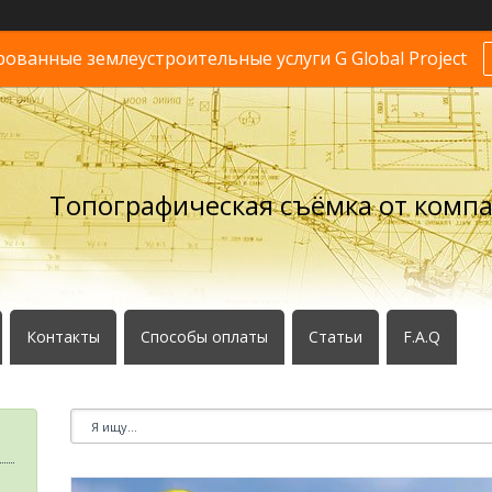
ванные землеустроительные услуги G Global Project
Топографическая съёмка от комп
Контакты
Способы оплаты
Статьи
F.A.Q