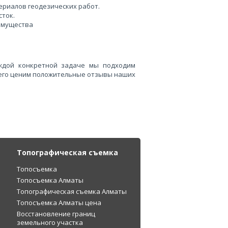
риалов геодезических работ.
сток.
имущества
ждой конкретной задаче мы подходим
сего ценим положительные отзывы наших
Топографическая съемка
Топосъемка
Топосъемка Алматы
Топографическая съемка Алматы
Топосъемка Алматы цена
Восстановление границ
земельного участка