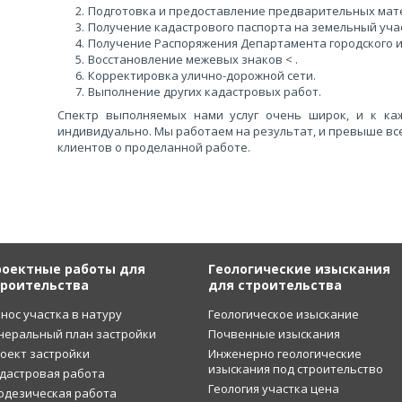
Подготовка и предоставление предварительных мате
Получение кадастрового паспорта на земельный уча
Получение Распоряжения Департамента городского 
Восстановление межевых знаков < .
Корректировка улично-дорожной сети.
Выполнение других кадастровых работ.
Спектр выполняемых нами услуг очень широк, и к ка
индивидуально. Мы работаем на результат, и превыше в
клиентов о проделанной работе.
роектные работы для
Геологические изыскания
троительства
для строительства
нос участка в натуру
Геологическое изыскание
неральный план застройки
Почвенные изыскания
оект застройки
Инженерно геологические
изыскания под строительство
дастровая работа
Геология участка цена
одезическая работа