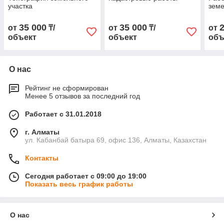
участка
земе
35 000
35 000
от
₸/
от
₸/
от
объект
объект
объ
О нас
Рейтинг не сформирован
Менее 5 отзывов за последний год
Работает с 31.01.2018
г. Алматы
ул. Кабанбай батыра 69, офис 136, Алматы, Казахстан
Контакты
Сегодня работает с 09:00 до 19:00
Показать весь график работы
О нас