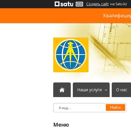
Создать сайт
на Satu.kz
Квалифициро
Наши услуги
О нас
Найти