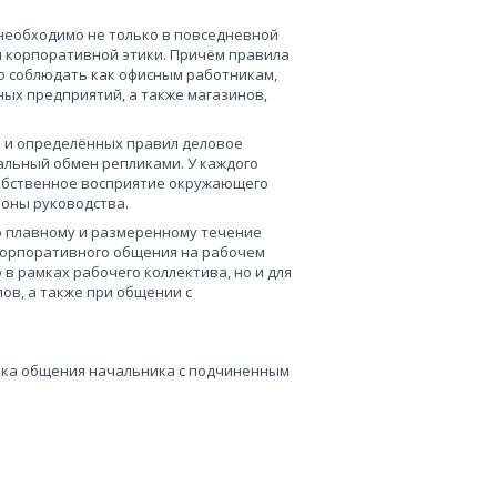
необходимо не только в повседневной
и корпоративной этики. Причём правила
 соблюдать как офисным работникам,
ых предприятий, а также магазинов,
я и определённых правил деловое
льный обмен репликами. У каждого
обственное восприятие окружающего
ороны руководства.
о плавному и размеренному течение
корпоративного общения на рабочем
в рамках рабочего коллектива, но и для
ов, а также при общении с