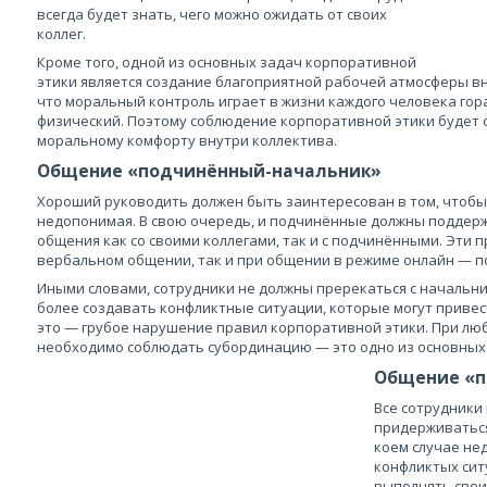
всегда будет знать, чего можно ожидать от своих
коллег.
Кроме того, одной из основных задач корпоративной
этики является создание благоприятной рабочей атмосферы вну
что моральный контроль играет в жизни каждого человека го
физический. Поэтому соблюдение корпоративной этики будет 
моральному комфорту внутри коллектива.
Общение «подчинённый-начальник»
Хороший руководить должен быть заинтересован в том, чтобы
недопонимая. В свою очередь, и подчинённые должны поддер
общения как со своими коллегами, так и с подчинёнными. Эти
вербальном общении, так и при общении в режиме онлайн — п
Иными словами, сотрудники не должны пререкаться с начальни
более создавать конфликтные ситуации, которые могут привес
это — грубое нарушение правил корпоративной этики. При лю
необходимо соблюдать субординацию — это одно из основных
Общение «п
Все сотрудники
придерживаться
коем случае не
конфликтых сит
выполнять свои