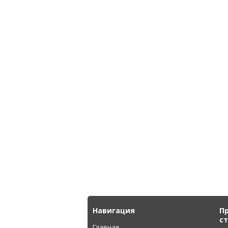
Навигация
П
с
Главная