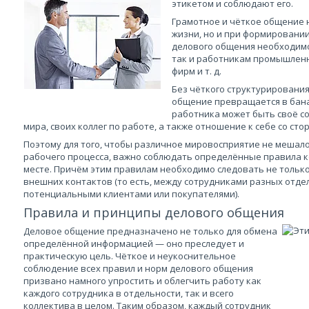
этикетом и соблюдают его.
Грамотное и чёткое общение 
жизни, но и при формировани
делового общения необходимо
так и работникам промышленн
фирм и т. д.
Без чёткого структурировани
общение превращается в бана
работника может быть своё с
мира, своих коллег по работе, а также отношение к себе со ст
Поэтому для того, чтобы различное мировосприятие не мешал
рабочего процесса, важно соблюдать определённые правила 
месте. Причём этим правилам необходимо следовать не только 
внешних контактов (то есть, между сотрудниками разных отдел
потенциальными клиентами или покупателями).
Правила и принципы делового общения
Деловое общение предназначено не только для обмена
определённой информацией — оно преследует и
практическую цель. Чёткое и неукоснительное
соблюдение всех правил и норм делового общения
призвано намного упростить и облегчить работу как
каждого сотрудника в отдельности, так и всего
коллектива в целом. Таким образом, каждый сотрудник