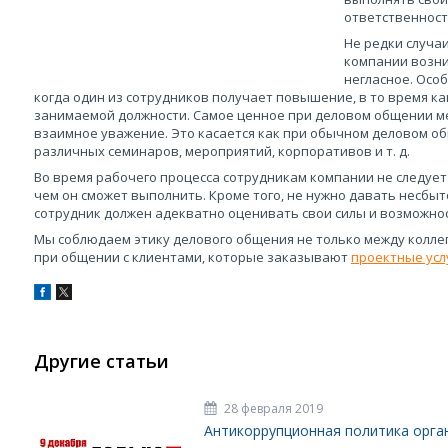
ответственност
Не редки случа
компании возни
негласное. Осо
когда один из сотрудников получает повышение, в то время ка
занимаемой должности. Самое ценное при деловом общении м
взаимное уважение. Это касается как при обычном деловом об
различных семинаров, мероприятий, корпоративов и т. д.
Во время рабочего процесса сотрудникам компании не следует
чем он сможет выполнить. Кроме того, не нужно давать несб
сотрудник должен адекватно оценивать свои силы и возможнос
Мы соблюдаем этику делового общения не только между коллегам
при общении с клиентами, которые заказывают
проектные усл
Другие статьи
28 февраля 2019
Антикоррупционная политика орга