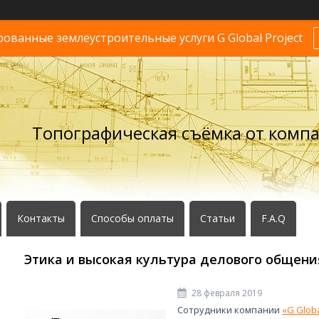
ванные землеустроительные услуги G Global Project
Топографическая съёмка от комп
Контакты
Способы оплаты
Статьи
F.A.Q
Этика и высокая культура делового общени
28 февраля 2019
Сотрудники компании
«G Globa