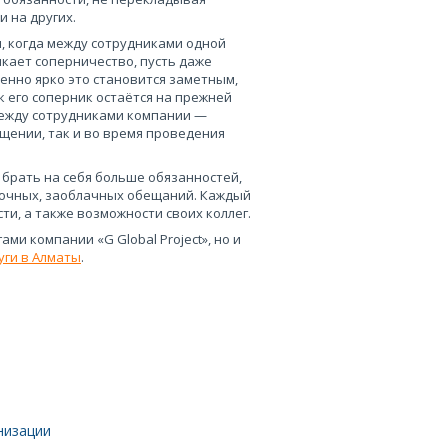
и на других.
и, когда между сотрудниками одной
кает соперничество, пусть даже
бенно ярко это становится заметным,
к его соперник остаётся на прежней
ежду сотрудниками компании —
щении, так и во время проведения
 брать на себя больше обязанностей,
ыточных, заоблачных обещаний. Каждый
ти, а также возможности своих коллег.
и компании «G Global Project», но и
уги в Алматы
.
низации