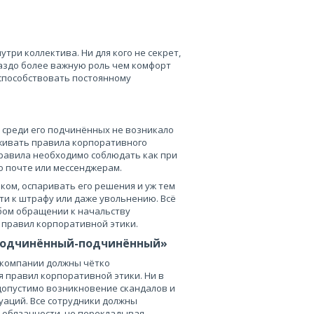
три коллектива. Ни для кого не секрет,
раздо более важную роль чем комфорт
способствовать постоянному
 среди его подчинённых не возникало
живать правила корпоративного
 правила необходимо соблюдать как при
о почте или мессенджерам.
ком, оспаривать его решения и уж тем
ти к штрафу или даже увольнению. Всё
бом обращении к начальству
 правил корпоративной этики.
одчинённый-подчинённый»
 компании должны чётко
 правил корпоративной этики. Ни в
допустимо возникновение скандалов и
уаций. Все сотрудники должны
 обязанности, не перекладывая